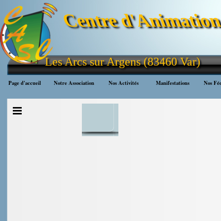
Aller au contenu
Centre d'Animation 
Les Arcs sur Argens (83460 Var)
Page d'accueil
Notre Association
Nos Activités
▼
Manifestations
▼
Nos Féd
Sauter le menu