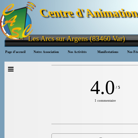
Aller au contenu
Centre d'Animation 
Les Arcs sur Argens (83460 Var)
Page d'accueil
Notre Association
Nos Activités
▼
Manifestations
▼
Nos Féd
Sauter le menu
4.0
/
5
1 commentaire