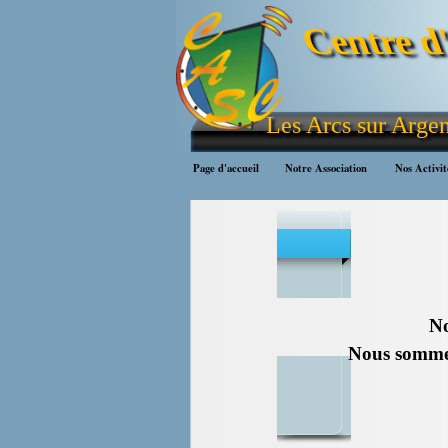
Aller au contenu
Centre d
Les Arcs sur Arge
Page d'accueil
Notre Association
Nos Activit
▼
No
Nous sommes