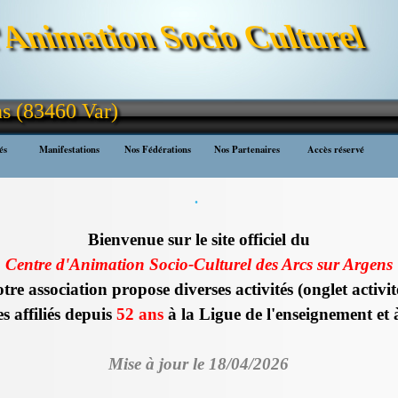
'Animation Socio Culturel
ns (83460 Var)
Sauter le menu
és
Manifestations
▼
Nos Fédérations
▼
Nos Partenaires
▼
Accès réservé
▼
.
Bienvenue sur le site officiel du
Centre d'Animation Socio-Culturel des Arcs sur Argens
tre association propose diverses activités (onglet activit
 affiliés depuis
52 ans
à la Ligue de l'enseignement e
Mise à jour le 18/04/2026