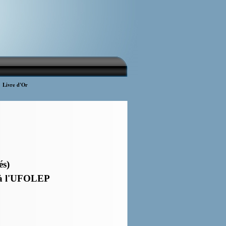
Livre d'Or
▼
▼
és)
t à l'UFOLEP