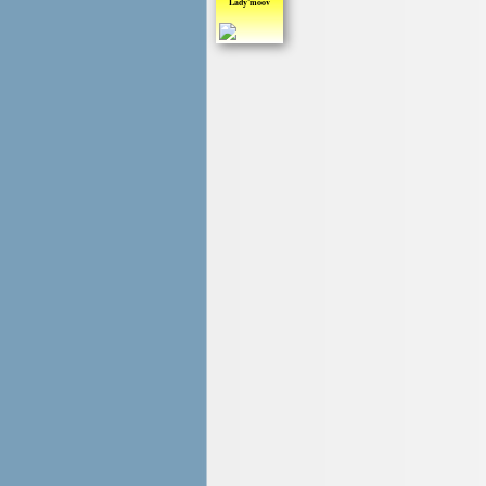
Lady'moov
Avril
Mai
Juin
Juillet
Aout