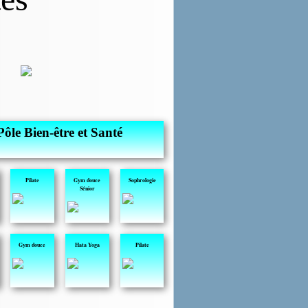
Pôle Bien-être et Santé
Pilate
Gym douce
Sophrologie
Sénior
Gym douce
Hata Yoga
Pilate