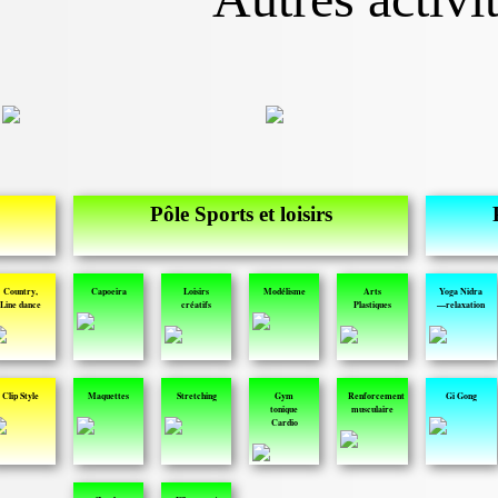
Pôle Sports et loisirs
Country,
Capoeira
Loisirs
Modélisme
Arts
Yoga Nidra
Line dance
créatifs
Plastiques
—relaxation
Clip Style
Maquettes
Stretching
Gym
Renforcement
Gi Gong
tonique
musculaire
Cardio